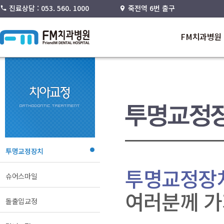
진료상담 : 053. 560. 1000
죽전역 6번 출구
FM치과병원
투명교정장치
투명교정장치
슈어스마일
여러분께 가
돌출입교정